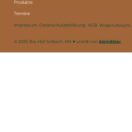
Produkte
Termine
Impressum
Datenschutzerklärung
AGB
Widerrufsrecht
© 2025 Bio-Hof Solbach. Mit ♥ und ☕ von
klein&klar
.